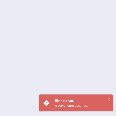
Bir hata var.
A server error occurred.