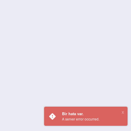
Bir hata var.
A server error occurred.