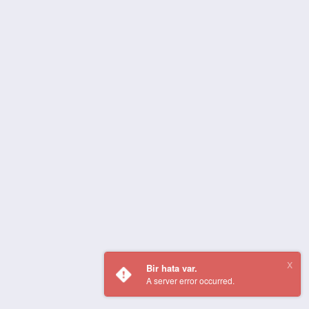
Bir hata var.
A server error occurred.