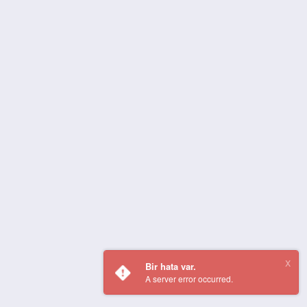
Bir hata var.
A server error occurred.