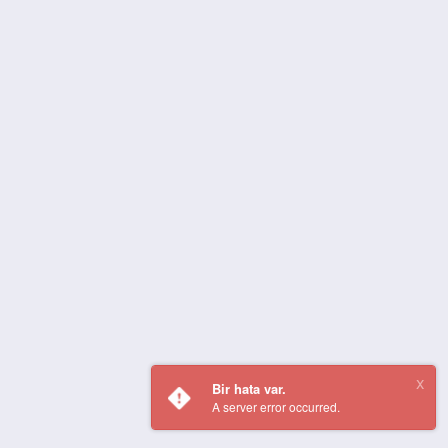
Bir hata var.
A server error occurred.