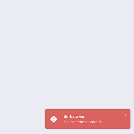
Bir hata var.
A server error occurred.