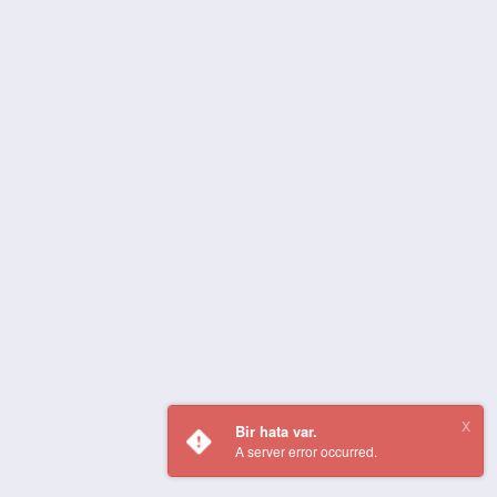
Bir hata var.
A server error occurred.