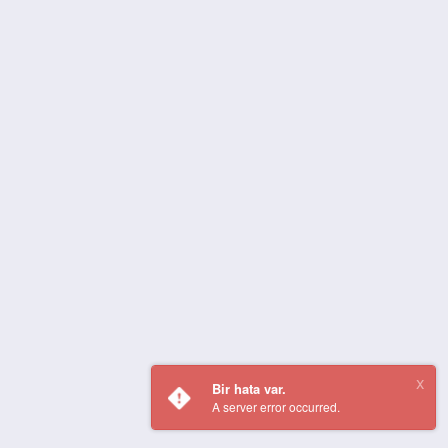
Bir hata var.
A server error occurred.