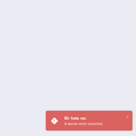
Bir hata var.
A server error occurred.