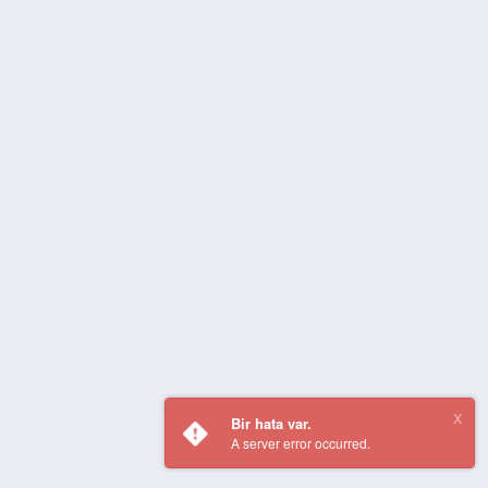
Bir hata var.
A server error occurred.