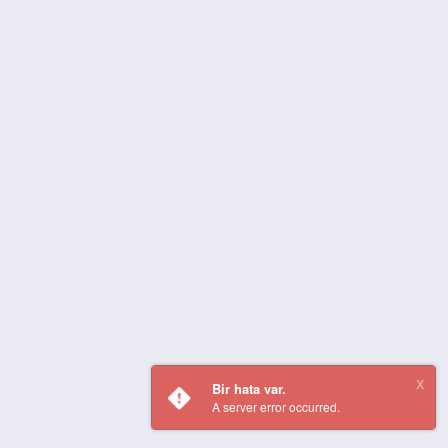
Bir hata var.
A server error occurred.