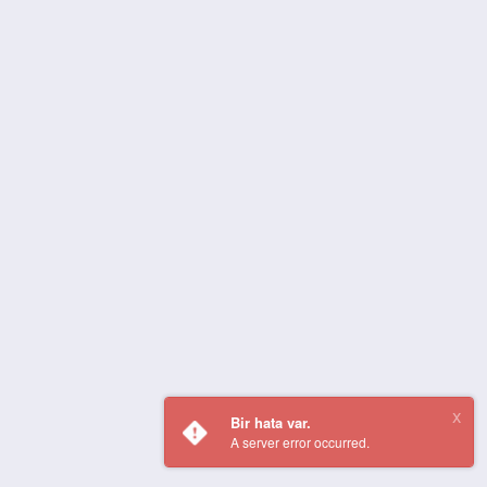
Bir hata var.
A server error occurred.