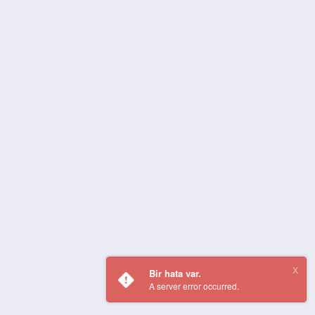
Bir hata var.
A server error occurred.