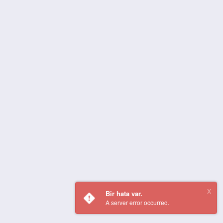
Bir hata var.
A server error occurred.