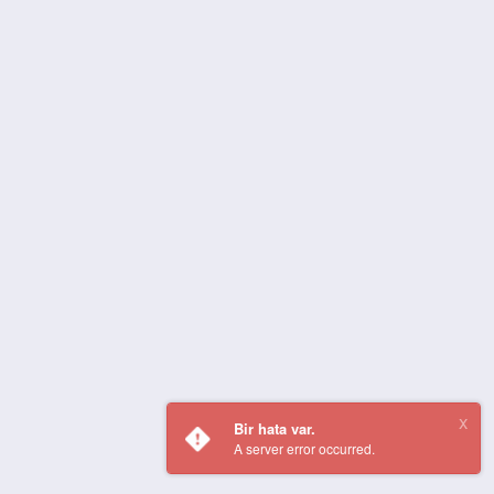
Bir hata var.
A server error occurred.