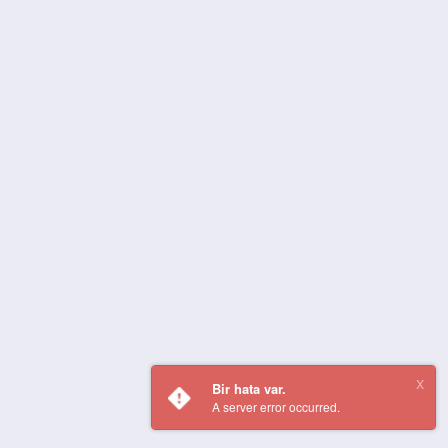
Bir hata var.
A server error occurred.