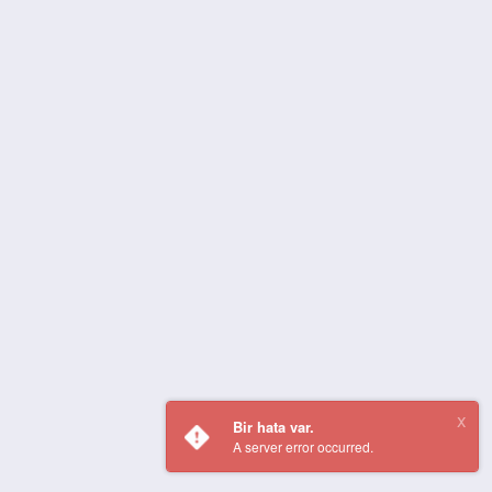
Bir hata var.
A server error occurred.