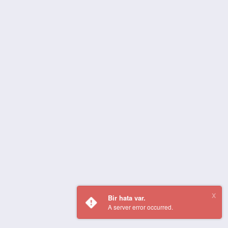
Bir hata var.
A server error occurred.