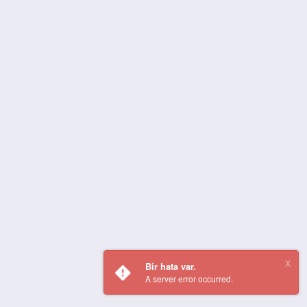
Bir hata var.
A server error occurred.