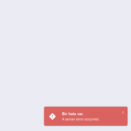
Bir hata var.
A server error occurred.