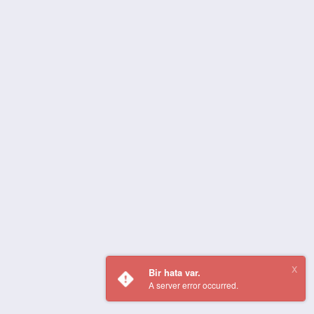
Bir hata var.
A server error occurred.