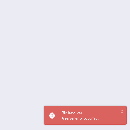
Bir hata var.
A server error occurred.