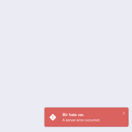
Bir hata var.
A server error occurred.