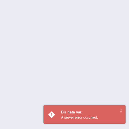
Bir hata var.
A server error occurred.