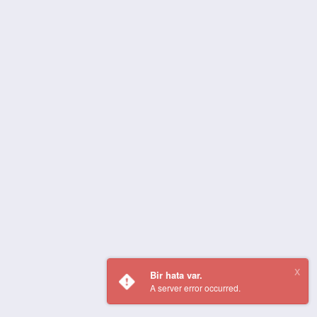
Bir hata var.
A server error occurred.