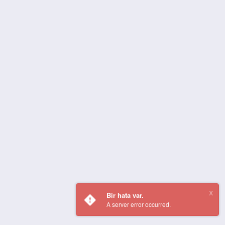
Bir hata var.
A server error occurred.