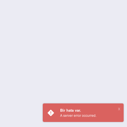
Bir hata var.
A server error occurred.