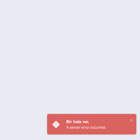
Bir hata var.
A server error occurred.