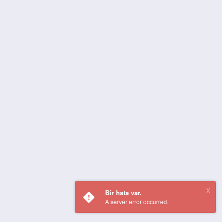
Bir hata var.
A server error occurred.