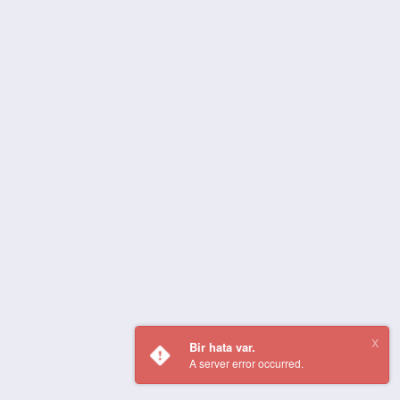
Bir hata var.
A server error occurred.