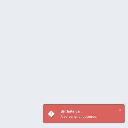
Bir hata var.
A server error occurred.