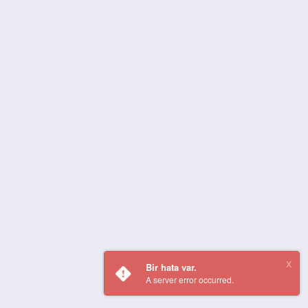
Bir hata var.
A server error occurred.