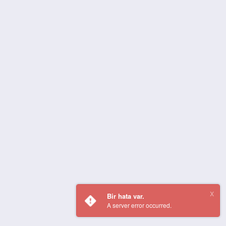
Bir hata var.
A server error occurred.