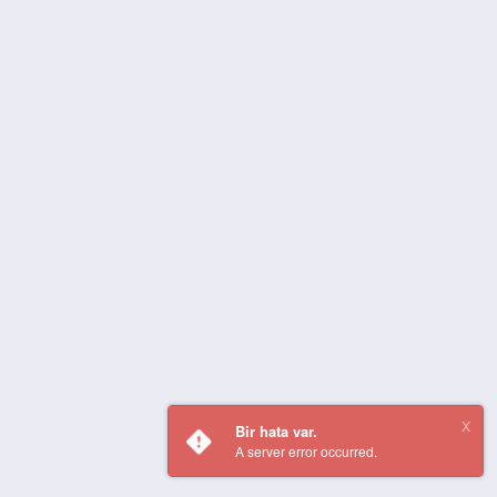
Bir hata var.
A server error occurred.