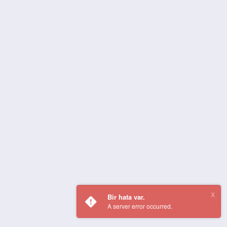
Bir hata var.
A server error occurred.