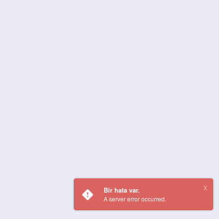
Bir hata var.
A server error occurred.