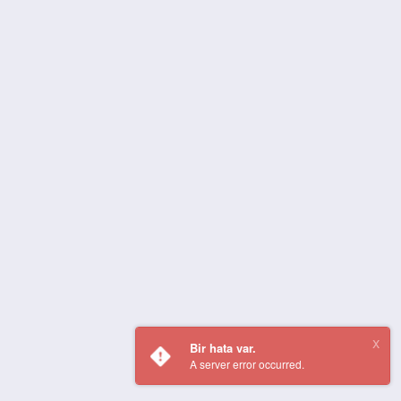
Bir hata var.
A server error occurred.