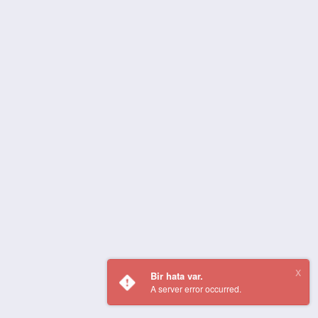
Bir hata var.
A server error occurred.