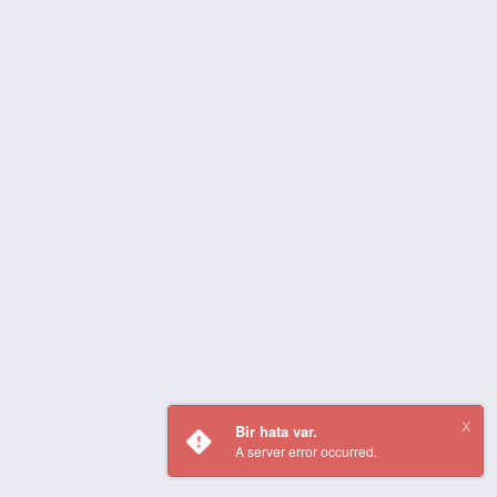
Bir hata var.
A server error occurred.