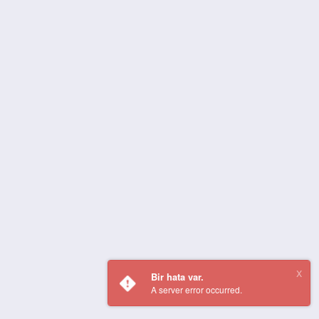
Bir hata var.
A server error occurred.