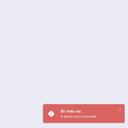
Bir hata var.
A server error occurred.