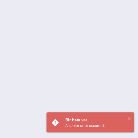
Bir hata var.
A server error occurred.