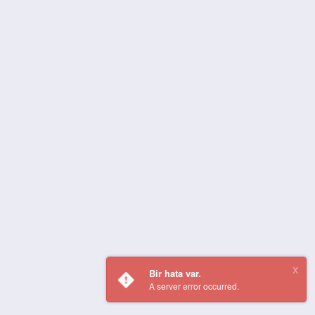
Bir hata var.
A server error occurred.