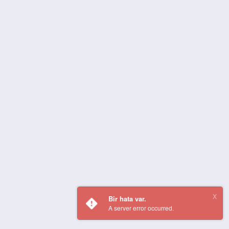
Bir hata var.
A server error occurred.