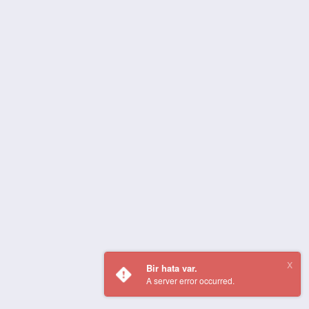
Bir hata var.
A server error occurred.