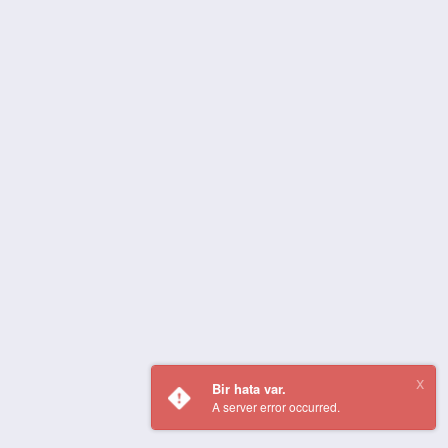
Bir hata var.
A server error occurred.