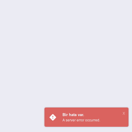
Bir hata var.
A server error occurred.