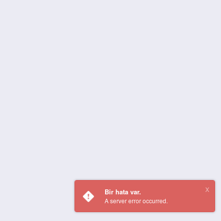
Bir hata var.
A server error occurred.