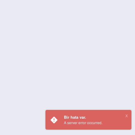
Bir hata var.
A server error occurred.