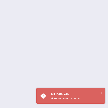
Bir hata var.
A server error occurred.